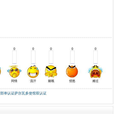
0
0
0
0
0
同情
流汗
鄙视
愤怒
难过
交部单认证萨尔瓦多使馆双认证