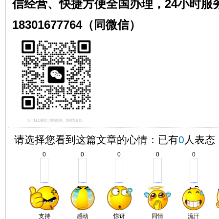
信经营、快捷方便全国办理，24小时服
18301677764（同微信）
请选择您看到这篇文章的心情：已有
0
人表态
0
0
0
0
0
支持
感动
惊讶
同情
流汗