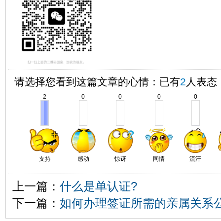
请选择您看到这篇文章的心情：已有
2
人表态
2
0
0
0
0
支持
感动
惊讶
同情
流汗
上一篇：
什么是单认证?
下一篇：
如何办理签证所需的亲属关系