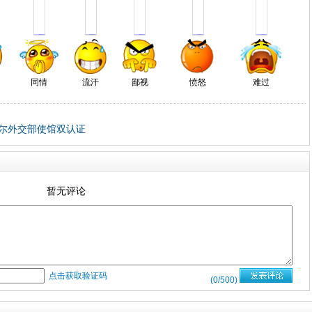
同情
流汗
鄙视
愤怒
难过
尔外交部使馆双认证
暂无评论
点击获取验证码
(
0
/500)